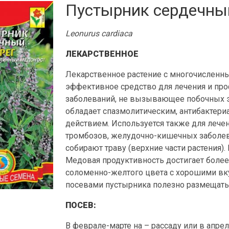
Пустырник сердечны
Leonurus cardiaca
ЛЕКАРСТВЕННОЕ
Лекарственное растение с многочислен
эффективное средство для лечения и пр
заболеваний, не вызывающее побочных э
обладает спазмолитическим, антибактер
действием. Используется также для лечен
тромбозов, желудочно-кишечных заболев
собирают траву (верхние части растения)
Медовая продуктивность достигает более 
соломенно-желтого цвета с хорошими вк
посевами пустырника полезно размещать
ПОСЕВ:
В феврале-марте на – рассаду или в апре