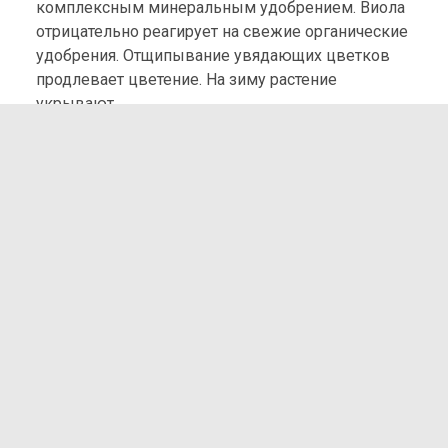
комплексным минеральным удобрением. Виола
отрицательно реагирует на свежие органические
удобрения. Отщипывание увядающих цветков
продлевает цветение. На зиму растение
укрывают.
ЦВЕТЕНИЕ:
С июля до заморозков – при выращивании
рассадой; при посеве семян в открытый грунт –
на следующий год с ранней весны до поздней
осени.
Высота:
25 см
Диаметр:
7 см
Количество семян:
0,1 гр