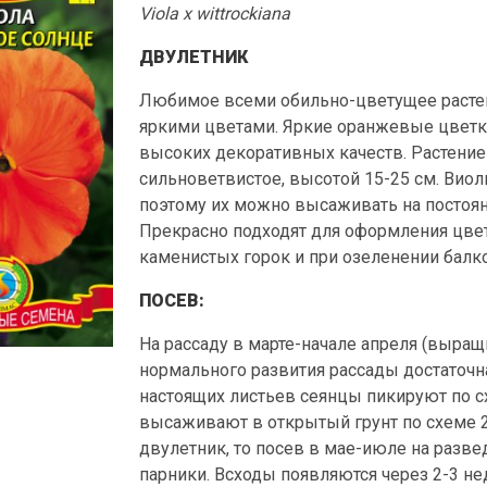
Viola x wittrockiana
ДВУЛЕТНИК
Любимое всеми обильно-цветущее растен
яркими цветами. Яркие оранжевые цветки
высоких декоративных качеств. Растение
сильноветвистое, высотой 15-25 см. Вио
поэтому их можно высаживать на постоян
Прекрасно подходят для оформления цве
каменистых горок и при озеленении балк
ПОСЕВ:
На рассаду в марте-начале апреля (выращ
нормального развития рассады достаточна
настоящих листьев сеянцы пикируют по сх
высаживают в открытый грунт по схеме 2
двулетник, то посев в мае-июле на разв
парники. Всходы появляются через 2-3 нед