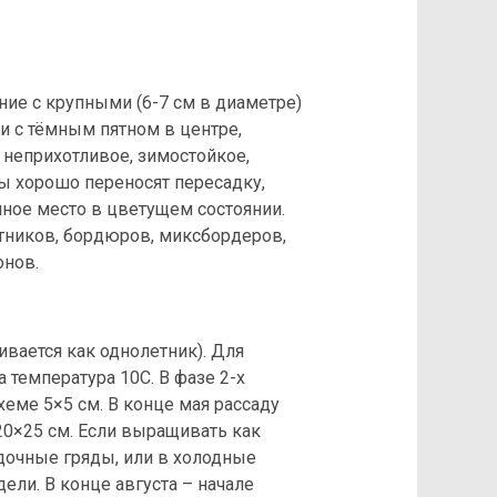
ие с крупными (6-7 см в диаметре)
 с тёмным пятном в центре,
 неприхотливое, зимостойкое,
лы хорошо переносят пересадку,
ное место в цветущем состоянии.
тников, бордюров, миксбордеров,
онов.
ивается как однолетник). Для
 температура 10С. В фазе 2-х
еме 5×5 см. В конце мая рассаду
0×25 см. Если выращивать как
едочные гряды, или в холодные
ели. В конце августа – начале