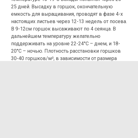
25 дней. Высадку в горшок, окончательную
емкость для выращивания, проводят в фазе 4-х
настоящих листьев через 12-13 недель от посева.
В 9-12см горшок высаживают по 4 сеянца. В
дальнейшем температуру желательно
поддерживать на уровне 22-24°С – днем, и 18-
20°С – ночью. Плотность расстановки горшков
30-40 горшков/м², в зависимости от размера
горшка. Эустома предпочитает субстрат с
высоким содержанием гумуса, возможно в
смеси с перлитом. Лучшее значение рН-6-6,5.
УХОД: почва должна быть постоянно
увлажненной, ни в коем случае нельзя допускать
пересыхания почвы, но при этом поливать
следует осторожно, избегая образования
постоянной сырости. Подкормки проводят
комплексным удобрением в пропорции N:K – 1:2,
как правило кальциевой селитрой с добавками