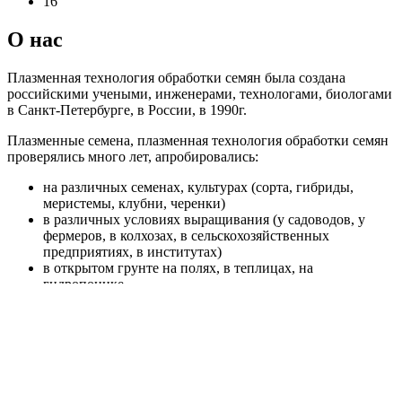
16
О нас
Плазменная технология обработки семян была создана
российскими учеными, инженерами, технологами, биологами
в Санкт-Петербурге, в России, в 1990г.
Плазменные семена, плазменная технология обработки семян
проверялись много лет, апробировались:
на различных семенах, культурах (сорта, гибриды,
меристемы, клубни, черенки)
в различных условиях выращивания (у садоводов, у
фермеров, в колхозах, в сельскохозяйственных
предприятиях, в институтах)
в открытом грунте на полях, в теплицах, на
гидропонике
в различных климатических зонах на различных
грунтах в различных странах (в России, Белоруссии,
Украине, Казахстан, в Европе – Германия, Франция,
Греция, Финляндия, Голландия, Испания, в Азии –
Китай, Япония, Корея, Иран, Египет, Марокко, в США,
в Аргентине, Эквадоре, в Австралии).